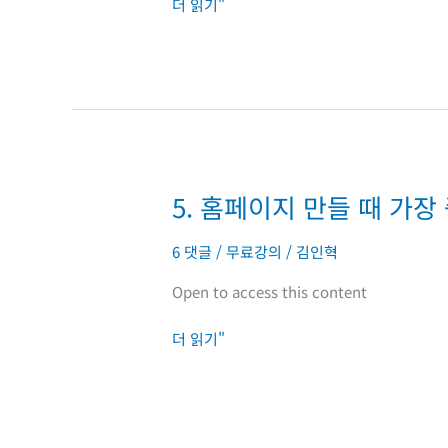
더 읽기"
들
때
가
장
중
요
한
9
5. 홈페이지 만들 때 가장
5.
가
홈
지
페
섹
6 댓글
/
무료강의
/
김인혁
이
션
Open to access this content
지
#3
만
더 읽기"
들
때
가
장
중