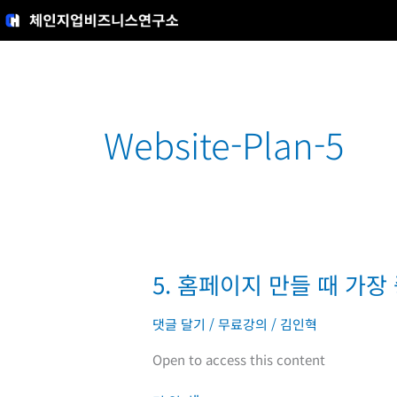
콘
텐
츠
로
건
너
Website-Plan-5
뛰
기
5. 홈페이지 만들 때 가장
5.
홈
페
댓글 달기
/
무료강의
/
김인혁
이
Open to access this content
지
만