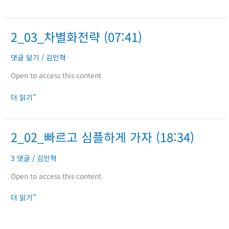
화
할
것
2_03_차별화전략 (07:41)
2_03_
인
차
가
별
(20:39)
댓글 달기
/
김인혁
화
Open to access this content
전
략
더 읽기"
(07:41)
2_02_빠르고 심플하게 가자 (18:34)
2_02_
빠
르
3 댓글
/
김인혁
고
Open to access this content
심
플
더 읽기"
하
게
가