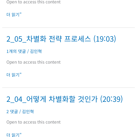
Open to access this content
텔
링
더 읽기"
(33:05)
2_05_차별화 전략 프로세스 (19:03)
2_05_
차
별
1개의 댓글
/
김인혁
화
Open to access this content
전
략
더 읽기"
프
로
세
2_04_어떻게 차별화할 것인가 (20:39)
2_04_
스
어
(19:03)
떻
2 댓글
/
김인혁
게
Open to access this content
차
별
더 읽기"