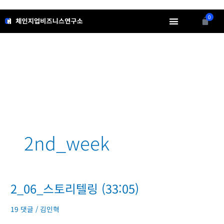
콘
텐
0
Cart
츠
로
소개
무료정보
강의영상
인사이트
회원메뉴
건
너
뛰
기
2nd_week
2_06_스토리텔링 (33:05)
2_06_
스
토
19 댓글
/
김인혁
리