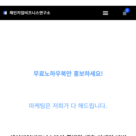
콘
텐
0
Cart
츠
로
소개
무료정보
강의영상
인사이트
회원메뉴
건
너
뛰
기
무료노하우북만 홍보하세요!
마케팅은 저희가 다 해드립니다.