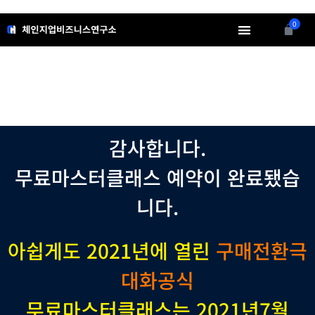
콘
텐
0
Cart
츠
로
소개
무료정보
강의영상
인사이트
회원메뉴
건
너
뛰
기
감사합니다.
무료마스터클래스 예약이 완료됐습
니다.
아쉽게도 2021년에 열린
구매전환극
대화공식
무료마스터클래스는 2021년7월