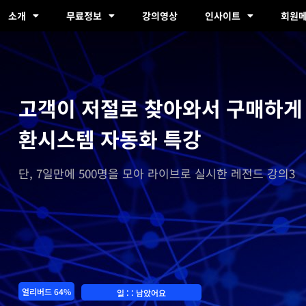
소개
무료정보
강의영상
인사이트
회원
고객이 저절로 찾아와서 구매하게
환시스템 자동화 특강​
단, 7일만에 500명을 모아 라이브로 실시한 레전드 강의3
얼리버드 64%
일
:
:
남았어요