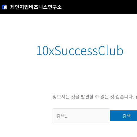
콘
텐
츠
로
건
검
너
색
10xSuccessClub
뛰
대
기
상
찾으시는 것을 발견할 수 없는 것 같습니다.