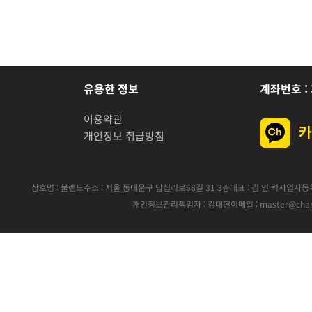
유용한 정보
계좌번호 : 
이용약관
개인정보 취급방침
상호명 : 불랜드
주소 : 서울 동대문구 답십리로68길 31 3층
대표 : 김 인 력
사업자등록번
개인정보관리책임자 : 김대현
이메일 : master@chan